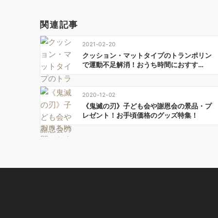
ゲ
ー
関連記事
シ
ョ
2021-02-20
ン
クッション・マットタイプのトランポリン
で運動不足解消！おうち時間におすす…
2020-12-02
《鬼滅の刃》子ども会や謝恩会の景品・プ
レゼント！お手頃価格のグッズ特集！