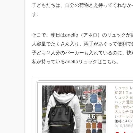
子どもたちは、自分の荷物さえ持ってくれなか
す。
そこで、昨日はanello（アネロ）のリュック
大容量でたくさん入り、両手があくって便利で
子ども２人分のパーカーも入れているのに、快
私が持っているanelloリュックはこちら。
リュック レデ
B1211 
リュック a
バッグ 通勤
愛い かわい
大人女子 口
レザー レ
価格：41
0/10/18時