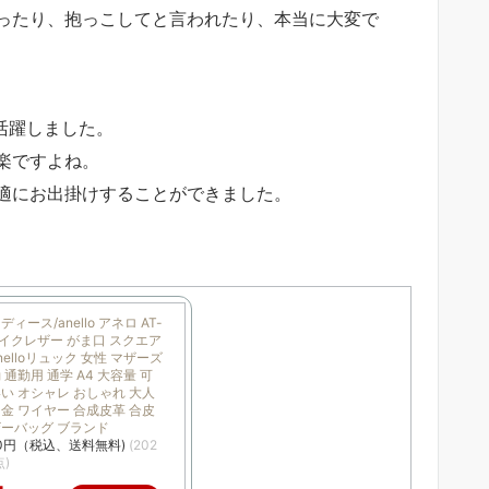
ったり、抱っこしてと言われたり、本当に大変で
が活躍しました。
楽ですよね。
適にお出掛けすることができました。
ィース/anello アネロ AT-
フェイクレザー がま口 スクエア
nelloリュック 女性 マザーズ
 通勤用 通学 A4 大容量 可
い オシャレ おしゃれ 大人
金 ワイヤー 合成皮革 合皮
ザーバッグ ブランド
80円（税込、送料無料)
(202
点)