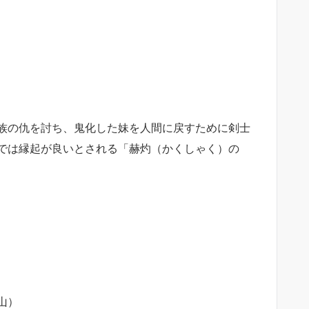
族の仇を討ち、鬼化した妹を人間に戻すために剣士
では縁起が良いとされる「赫灼（かくしゃく）の
山）