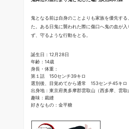
鬼となる前は自身のことよりも家族を優先する
た。ある日鬼に襲われた際に傷口へ鬼の血が入
ず、守るような行動をとる。
誕生日：12月28日
年齢：14歳
身長・体重：
第１話 150センチ39キロ
選別後、目覚めてから通常 153センチ45キロ
出身地：東京府奥多摩郡雲取山（西多摩、雲取
趣味：裁縫
好きなもの：金平糖