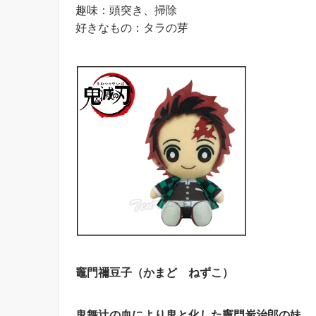
趣味：頭突き、掃除
好きなもの：タラの芽
竈門禰豆子（かまど ねずこ）
鬼舞辻の血により鬼と化した
竈門炭治郎の妹