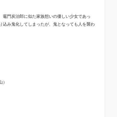
、竈門炭治郎に似た家族想いの優しい少女であっ
り込み鬼化してしまったが、鬼となっても人を襲わ
山）