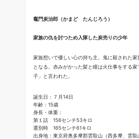
竈門炭治郎（かまど たんじろう）
家族の仇を討つため入隊した炭売りの少年
家族想いで優しい心の持ち主。鬼に殺された家
となる。赤みがかった髪と瞳は火仕事をする家
子」と言われた。
誕生日：７月14日
年齢：15歳
身長・体重：
第１話 156センチ53キロ
選別時 165センチ61キロ
出身地：東京府奥多摩郡雲取山（西多摩、雲取