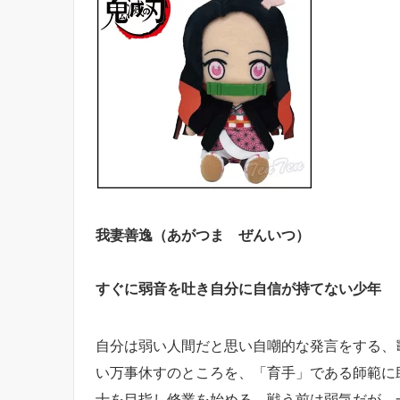
我妻善逸（あがつま ぜんいつ）
すぐに弱音を吐き自分に自信が持てない少年
自分は弱い人間だと思い自嘲的な発言をする、
い万事休すのところを、「育手」である師範に
士を目指し修業を始める。戦う前は弱気だが、