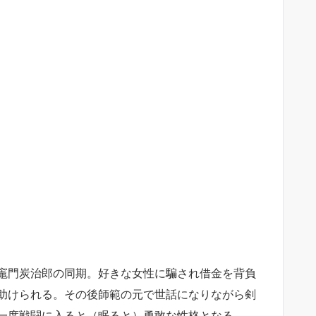
竈門炭治郎の同期。好きな女性に騙され借金を背負
助けられる。その後師範の元で世話になりながら剣
一度戦闘に入ると（眠ると）勇敢な性格となる。