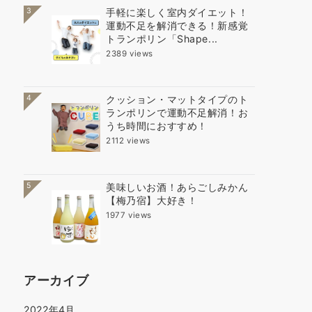
3
手軽に楽しく室内ダイエット！
運動不足を解消できる！新感覚
トランポリン「Shape...
2389 views
4
クッション・マットタイプのト
ランポリンで運動不足解消！お
うち時間におすすめ！
2112 views
5
美味しいお酒！あらごしみかん
【梅乃宿】大好き！
1977 views
アーカイブ
2022年4月