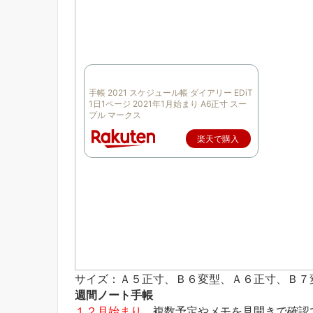
手帳 2021 スケジュール帳 ダイアリー EDiT
1日1ページ 2021年1月始まり A6正寸 スー
プル マークス
楽天で購入
サイズ：Ａ５正寸、Ｂ６変型、Ａ６正寸、Ｂ７
週間ノート手帳
１２月始まり
複数予定やメモを見開きで確認