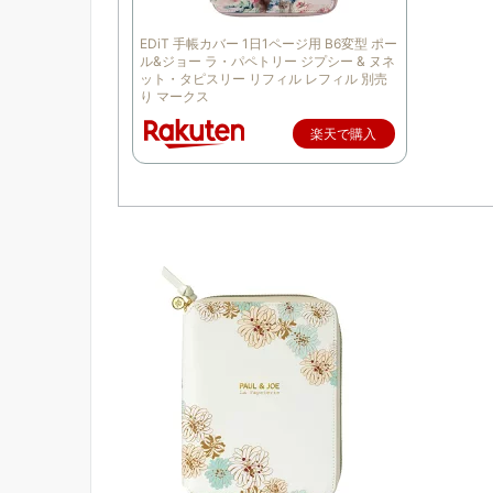
EDiT 手帳カバー 1日1ページ用 B6変型 ポー
ル&ジョー ラ・パペトリー ジプシー & ヌネ
ット・タピスリー リフィル レフィル 別売
り マークス
楽天で購入