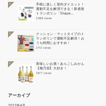
3
手軽に楽しく室内ダイエット！
運動不足を解消できる！新感覚
トランポリン「Shape...
2389 views
4
クッション・マットタイプのト
ランポリンで運動不足解消！お
うち時間におすすめ！
2112 views
5
美味しいお酒！あらごしみかん
【梅乃宿】大好き！
1977 views
アーカイブ
2022年4月