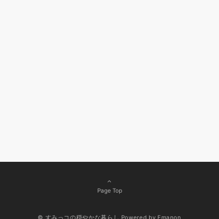
Page Top
© すみっコの穏やかな暮らし
Powered by
Emanon