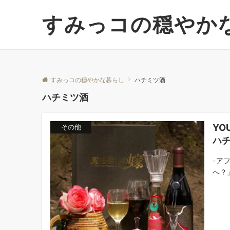
すみっコの穏やか
すみっコの穏やかな暮らし
ハチミツ酒
ハチミツ酒
Y
その他
ハ
-ア
へ？