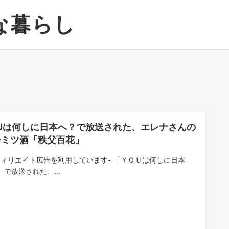
な暮らし
OUは何しに日本へ？で放送された、エレナさんの
チミツ酒「秩父百花」
フィリエイト広告を利用しています- 「ＹＯＵは何しに日本
」で放送された、...